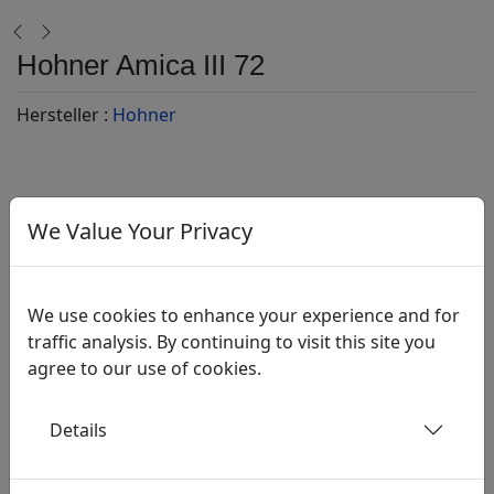
Hohner Amica III 72
Hersteller :
Hohner
We Value Your Privacy
Stellen Sie eine Frage zu diesem Produkt
We use cookies to enhance your experience and for
Beschreibung
traffic analysis. By continuing to visit this site you
agree to our use of cookies.
Details
Typ:
Piano Standard
Farbe:
rot