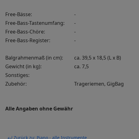
Free-Bässe:
-
Free-Bass-Tastenumfang:
-
Free-Bass-Chöre:
-
Free-Bass-Register:
-
Balgrahmenmaß (in cm):
ca. 39,5 x 18,5 (L x B)
Gewicht (in kg):
ca. 7,5
Sonstiges:
Zubehör:
Trageriemen, GigBag
Alle Angaben ohne Gewähr
Zurück zu: Piano - alle Instrumente