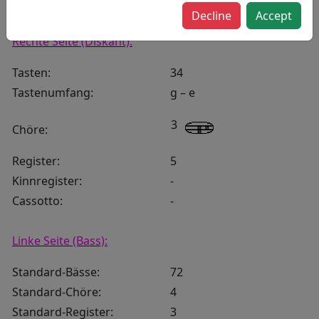
neu/gebraucht:
gebraucht
Decline
Accept
Rechte Seite (Diskant):
Tasten:
34
Tastenumfang:
g – e
3
Chöre:
Register:
5
Kinnregister:
-
Cassotto:
-
Linke Seite (Bass):
Standard-Bässe:
72
Standard-Chöre:
4
Standard-Register:
3