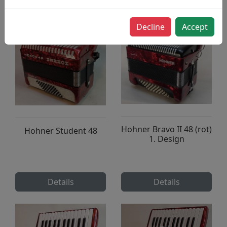
Decline
Accept
Hohner Bravo II 48 (rot)
Hohner Student 48
1. Design
Details
Details