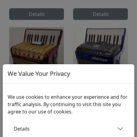
Details
Details
We Value Your Privacy
We use cookies to enhance your experience and for
Hohner Student V
Hohner Bravo II 48
traffic analysis. By continuing to visit this site you
(blau)
agree to our use of cookies.
Details
Details
Details